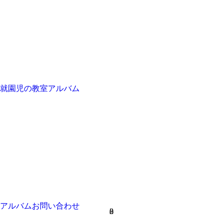
就園児の教室
アルバム
アルバム
お問い合わせ
2
0
0
8
3
8