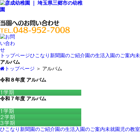
当園へのお問い合わせ
048-952-7008
TEL.
トップページ
ひこなり新聞
園のご紹介
園の生活
入園のご案内
未
アルバム
トップページ
＞
アルバム
令和８年度 アルバム
１学期
令和７年度 アルバム
１学期
２学期
３学期
ひこなり新聞
園のご紹介
園の生活
入園のご案内
未就園児の教室