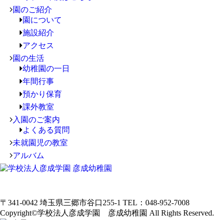
園のご紹介
園について
施設紹介
アクセス
園の生活
幼稚園の一日
年間行事
預かり保育
課外教室
入園のご案内
よくある質問
未就園児の教室
アルバム
〒341-0042 埼玉県三郷市谷口255-1 TEL：048-952-7008
Copyright©
学校法人彦成学園 彦成幼稚園
All Rights Reserved.